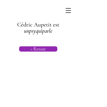
Cédric Aupetit est
unpsyquiparle
< Retour
Psychanalyse |
Psychogénéalog
ie |
Psychanalyse
Transgénération
nelle |