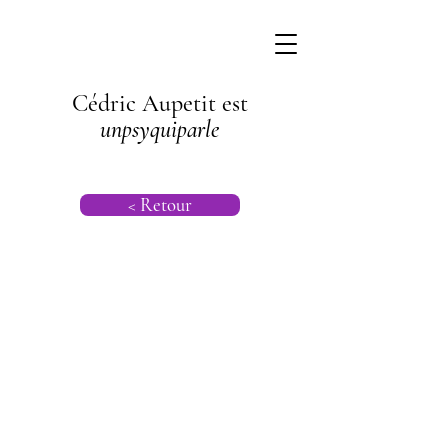
Cédric Aupetit est
unpsyquiparle
< Retour
Psychogénéalog
ie |
Psychanalyse
Transgénération
nelle