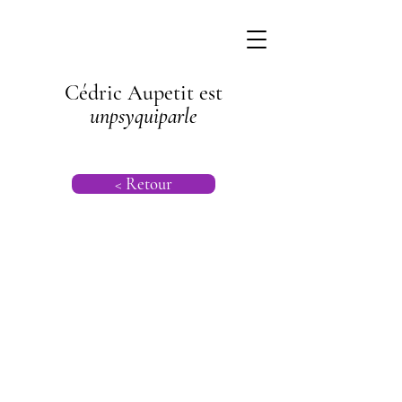
Cédric Aupetit est
unpsyquiparle
< Retour
Psychogénéalog
ie |
Psychanalyse
Transgénération
nelle