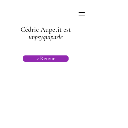
Cédric Aupetit est
unpsyquiparle
< Retour
Psychogénéalog
ie |
Psychanalyse
Transgénération
nelle