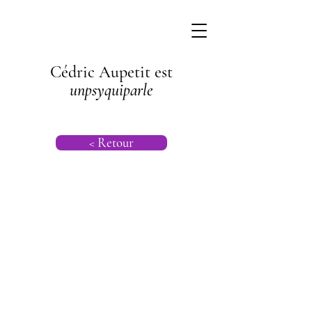
Cédric Aupetit est
unpsyquiparle
< Retour
Psychogénéalog
ie |
Psychanalyse
Transgénération
nelle |
Psychanalyse