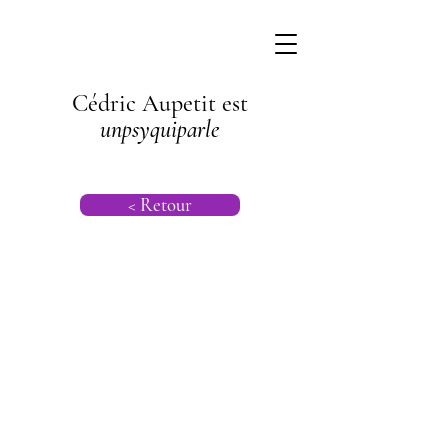
Cédric Aupetit est
unpsyquiparle
< Retour
Psychanalyse |
Psychogénéalog
ie |
Psychanalyse
Transgénération
nelle