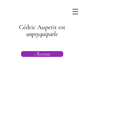
Cédric Aupetit est
unpsyquiparle
< Retour
Psychanalyse |
Psychogénéalog
ie |
Psychanalyse
Transgénération
nelle