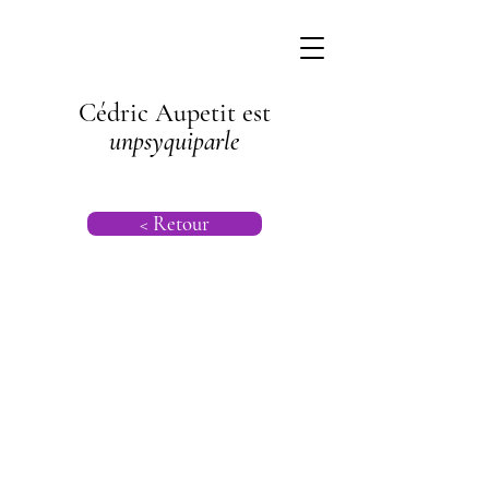
Cédric Aupetit est
unpsyquiparle
< Retour
Psychogénéalog
ie |
Psychanalyse
Transgénération
nelle |
Psychanalyse