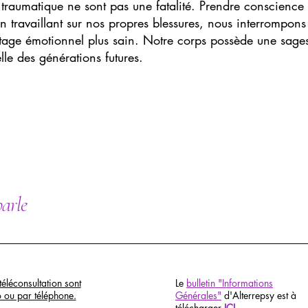
e traumatique ne sont pas une fatalité. Prendre conscience 
n travaillant sur nos propres blessures, nous interrompons
itage émotionnel plus sain. Notre corps possède une sage
elle des générations futures.
parle
téléconsultation sont
Le
bulletin "Informations
o ou par téléphone.
Générales"
d'Alterrepsy est à
télécharger
ICI
.