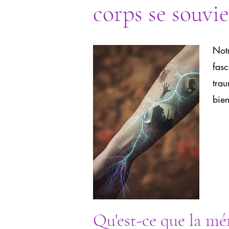
corps se souvi
Notr
fasc
tra
bien
Qu'est-ce que la mé