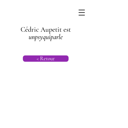
Cédric Aupetit est
unpsyquiparle
< Retour
Psychogénéalog
ie |
Psychanalyse
Transgénération
nelle