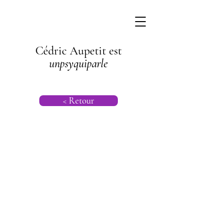
Cédric Aupetit est
unpsyquiparle
< Retour
Psychogénéalog
ie |
Psychanalyse
Transgénération
nelle