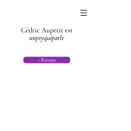
Cédric Aupetit est
unpsyquiparle
< Retour
Psychogénéalog
ie |
Psychanalyse
Transgénération
nelle