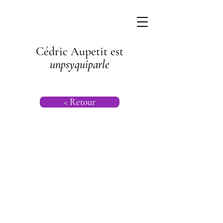
Cédric Aupetit est
unpsyquiparle
< Retour
Psychogénéalog
ie |
Psychanalyse
Transgénération
nelle