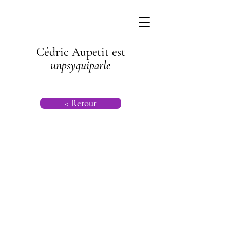
Cédric Aupetit est
unpsyquiparle
< Retour
Transgénération
nel |
Psychogénéalog
ie |
Psychanalyse
Transgénération