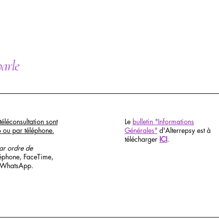
parle
téléconsultation sont
Le
bulletin "Informations
o ou par téléphone.
Générales"
d'Alterrepsy est à
télécharger
ICI
.
par ordre de
léphone, FaceTime,
 WhatsApp.