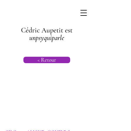
Cédric Aupetit est
unpsyquiparle
< Retour
Psychanalyse |
Psychogénéalog
ie | Psychologie
| Psychiatrie