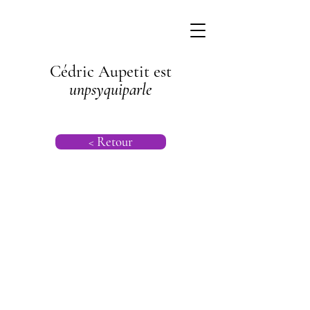
Cédric Aupetit est
unpsyquiparle
< Retour
Phobie sociale
| Psychanalyse
|
Psychogénéalog
ie |
Psychanalyse