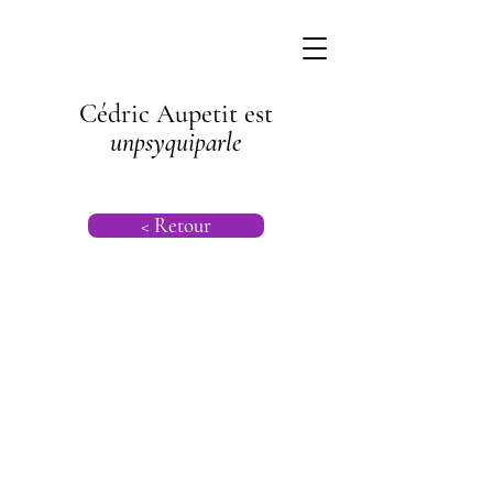
Cédric Aupetit est
unpsyquiparle
< Retour
Gestion du
stress au travail
| Psychanalyse
Transgénération
nelle |
Psychologie |