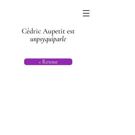
Cédric Aupetit est
unpsyquiparle
< Retour
Psychogénéalog
ie |
Psychanalyse
Transgénération
nelle