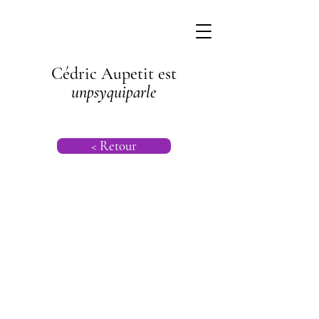
Cédric Aupetit est
unpsyquiparle
< Retour
Psychogénéalog
ie |
Psychanalyse
Transgénération
nelle