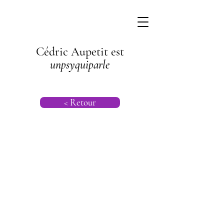
Cédric Aupetit est
unpsyquiparle
< Retour
Psychogénéalog
ie |
Psychanalyse
Transgénération
nelle