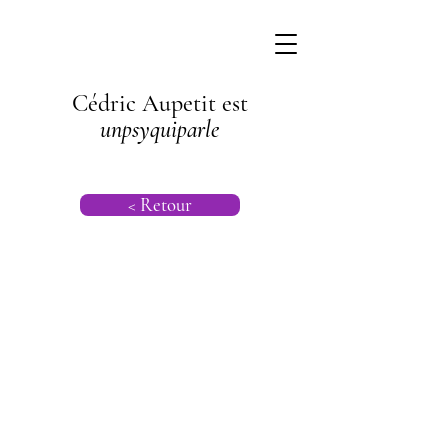
Cédric Aupetit est
unpsyquiparle
< Retour
Psychogénéalog
ie |
Psychanalyse
Transgénération
nelle