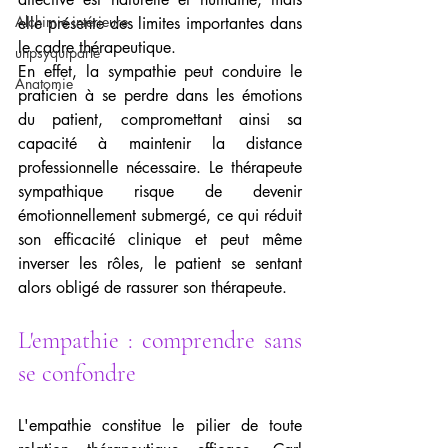
Alchimie intérieure
elle présente des limites importantes dans 
le cadre thérapeutique.
unpsyquiparle
En effet, la sympathie peut conduire le 
Anatomie
praticien à se perdre dans les émotions 
du patient, compromettant ainsi sa 
capacité à maintenir la distance 
professionnelle nécessaire. Le thérapeute 
sympathique risque de devenir 
émotionnellement submergé, ce qui réduit 
son efficacité clinique et peut même 
inverser les rôles, le patient se sentant 
alors obligé de rassurer son thérapeute.
L'empathie : comprendre sans 
se confondre
L'empathie constitue le pilier de toute 