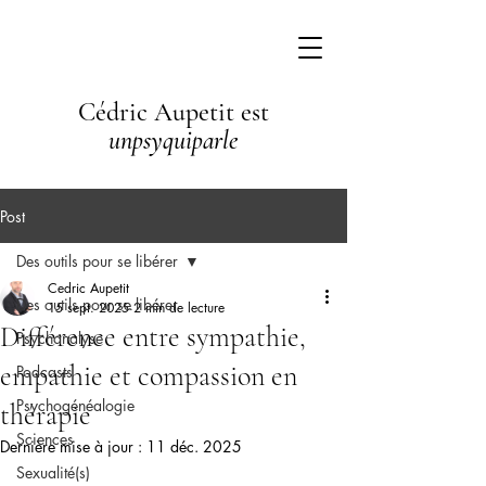
Cédric Aupetit est
unpsyquiparle
Post
Des outils pour se libérer
Cedric Aupetit
Des outils pour se libérer
15 sept. 2025
2 min de lecture
Différence entre sympathie,
Psychanalyse
empathie et compassion en
Podcasts
Psychogénéalogie
thérapie
Sciences
Dernière mise à jour :
11 déc. 2025
Sexualité(s)