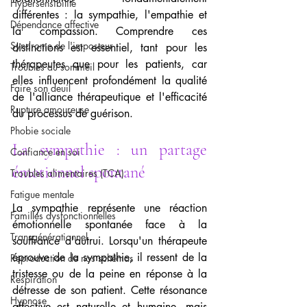
Hypersensibilité
différentes : la sympathie, l'empathie et 
Dépendance affective
la compassion. Comprendre ces 
Syndrome de l'imposteur
distinctions est essentiel, tant pour les 
thérapeutes que pour les patients, car 
Troubles du sommeil
elles influencent profondément la qualité 
Faire son deuil
de l'alliance thérapeutique et l'efficacité 
Rupture amoureuse
du processus de guérison.
Phobie sociale
La sympathie : un partage 
Confiance en soi
émotionnel spontané
Troubles alimentaires (TCA)
Fatigue mentale
La sympathie représente une réaction 
Familles dysfonctionnelles
émotionnelle spontanée face à la 
Transgénérationnel
souffrance d'autrui. Lorsqu'un thérapeute 
éprouve de la sympathie, il ressent de la 
Reproduction de nos schémas
tristesse ou de la peine en réponse à la 
Respiration
détresse de son patient. Cette résonance 
Hypnose
affective est naturelle et humaine, mais 