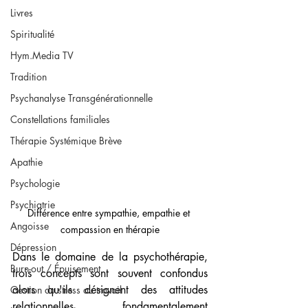
Livres
Spiritualité
Hym.Media TV
Tradition
Psychanalyse Transgénérationnelle
Constellations familiales
Thérapie Systémique Brève
Apathie
Psychologie
Psychiatrie
Différence entre sympathie, empathie et 
Angoisse
compassion en thérapie
Dépression
Dans le domaine de la psychothérapie, 
Burn-out / Épuisement
trois concepts sont souvent confondus 
alors qu'ils désignent des attitudes 
Gestion du stress au travail
relationnelles fondamentalement 