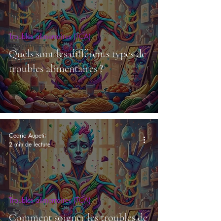
Hypnose
Alchimie intérieure
Troubles alimentaires (TCA)
unpsyquiparle
Quels sont les différents types de
Anatomie
troubles alimentaires ?
Cedric Aupetit
2 min de lecture
Troubles alimentaires (TCA)
Comment soigner les troubles de