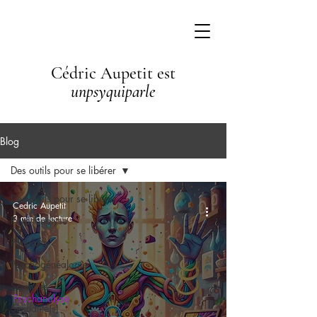
Cédric Aupetit est
unpsyquiparle
Blog
Des outils pour se libérer
Des outils pour se libérer
Cedric Aupetit
3 min de lecture
Psychanalyse
Podcasts
Psychogénéalogie
Sciences
Psychanalyse
Sexualité(s)