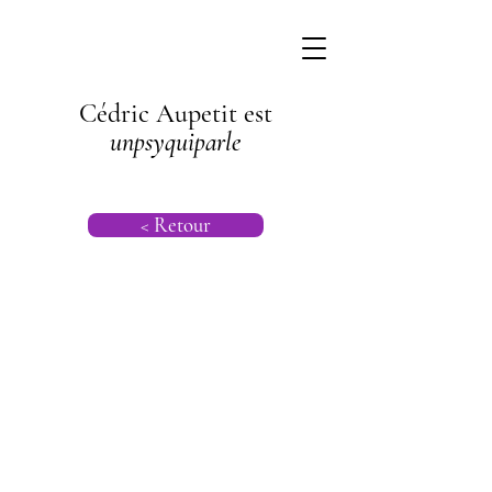
Cédric Aupetit est
unpsyquiparle
< Retour
Psychogénéalog
ie |
Psychanalyse
Transgénération
nelle