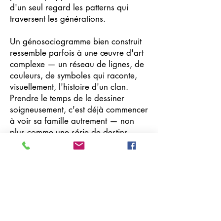
d'un seul regard les patterns qui
traversent les générations.
Un génosociogramme bien construit
ressemble parfois à une œuvre d'art
complexe — un réseau de lignes, de
couleurs, de symboles qui raconte,
visuellement, l'histoire d'un clan.
Prendre le temps de le dessiner
soigneusement, c'est déjà commencer
à voir sa famille autrement — non
plus comme une série de destins
individuels, mais comme un système
vivant, avec ses cohérences, ses
ruptures, et ses transmissions
invisibles.
Mots-clés : génogramme, symboles,
génosociogramme,