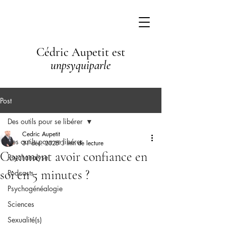
Cédric Aupetit est
unpsyquiparle
Post
Des outils pour se libérer
Cedric Aupetit
Des outils pour se libérer
31 déc. 2025
3 min de lecture
Comment avoir confiance en
Psychanalyse
soi en 5 minutes ?
Podcasts
Psychogénéalogie
Sciences
Sexualité(s)