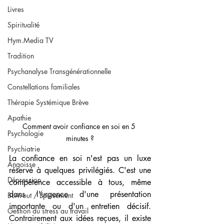
Livres
Spiritualité
Hym.Media TV
Tradition
Psychanalyse Transgénérationnelle
Constellations familiales
Thérapie Systémique Brève
Apathie
Comment avoir confiance en soi en 5 
Psychologie
minutes ?
Psychiatrie
La confiance en soi n'est pas un luxe 
Angoisse
réservé à quelques privilégiés. C'est une 
Dépression
compétence accessible à tous, même 
dans l'urgence d'une présentation 
Burn-out / Épuisement
importante ou d'un entretien décisif. 
Gestion du stress au travail
Contrairement aux idées reçues, il existe 