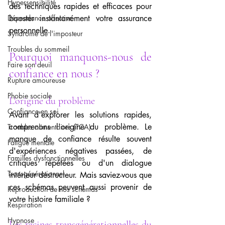
Hypersensibilité
des techniques rapides et efficaces pour 
Dépendance affective
booster instantanément votre assurance 
personnelle.
Syndrome de l'imposteur
Troubles du sommeil
Pourquoi manquons-nous de 
Faire son deuil
confiance en nous ?
Rupture amoureuse
Phobie sociale
L'origine du problème
Confiance en soi
Avant d'explorer les solutions rapides, 
comprenons l'origine du problème. Le 
Troubles alimentaires (TCA)
manque de confiance résulte souvent 
Fatigue mentale
d'expériences négatives passées, de 
Familles dysfonctionnelles
critiques répétées ou d'un dialogue 
Transgénérationnel
intérieur destructeur. Mais saviez-vous que 
ces schémas peuvent aussi provenir de 
Reproduction de nos schémas
votre histoire familiale ?
Respiration
Hypnose
Les racines transgénérationnelles du 