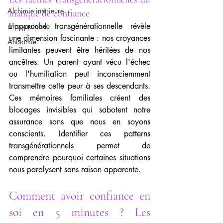
Alchimie intérieure
manque de confiance
L'approche transgénérationnelle révèle 
unpsyquiparle
une dimension fascinante : nos croyances 
Anatomie
limitantes peuvent être héritées de nos 
ancêtres. Un parent ayant vécu l'échec 
ou l'humiliation peut inconsciemment 
transmettre cette peur à ses descendants. 
Ces mémoires familiales créent des 
blocages invisibles qui sabotent notre 
assurance sans que nous en soyons 
conscients. Identifier ces patterns 
transgénérationnels permet de 
comprendre pourquoi certaines situations 
nous paralysent sans raison apparente.
Comment avoir confiance en 
soi en 5 minutes ? Les 