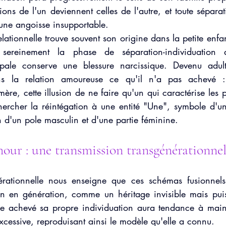
ons de l'un deviennent celles de l'autre, et toute sépara
une angoisse insupportable.
elationnelle trouve souvent son origine dans la petite enfan
ereinement la phase de séparation-individuation a
ipale conserve une blessure narcissique. Devenu adulte
s la relation amoureuse ce qu'il n'a pas achevé : 
ère, cette illusion de ne faire qu'un qui caractérise les 
chercher la réintégation à une entité "Une", symbole d'un
on d'un pole masculin et d'une partie féminine.   
our : une transmission transgénérationnel
érationnelle nous enseigne que ces schémas fusionnels 
on en génération, comme un héritage invisible mais pui
e achevé sa propre individuation aura tendance à maint
cessive, reproduisant ainsi le modèle qu'elle a connu.