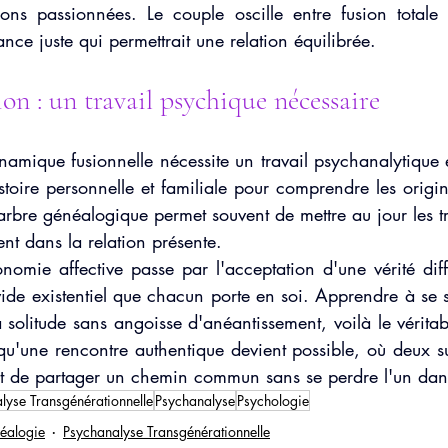
ions passionnées. Le couple oscille entre fusion totale 
ance juste qui permettrait une relation équilibrée.
ion : un travail psychique nécessaire
mique fusionnelle nécessite un travail psychanalytique e
'histoire personnelle et familiale pour comprendre les origi
'arbre généalogique permet souvent de mettre au jour les 
ent dans la relation présente.
nomie affective passe par l'acceptation d'une vérité diffic
ide existentiel que chacun porte en soi. Apprendre à se se
a solitude sans angoisse d'anéantissement, voilà le véritabl
qu'une rencontre authentique devient possible, où deux su
ent de partager un chemin commun sans se perdre l'un dans
lyse Transgénérationnelle
Psychanalyse
Psychologie
éalogie
Psychanalyse Transgénérationnelle