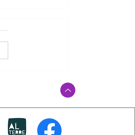
y qui parle : le dialogue au
du soin