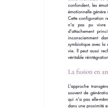
confondent, les émoti
émotionnelle génère 
Cette configuration r
n'a pas pu vivre s
d'attachement princ
inconsciemment dan
symbiotique avec la m
vie. Il peut aussi re
véritable réintégrati
La fusion en am
L'approche transgén
souvent de générati
qui n'a pas elle-mêm
dans une proximité ex