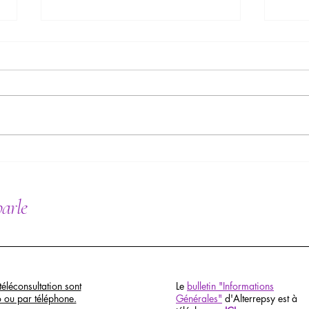
Le mythe de Méduse ou quand les
Un ps
mères ont le regard qui pétrifie
cœur 
parle
téléconsultation sont
Le
bulletin "Informations
o ou par téléphone.
Générales"
d'Alterrepsy est à