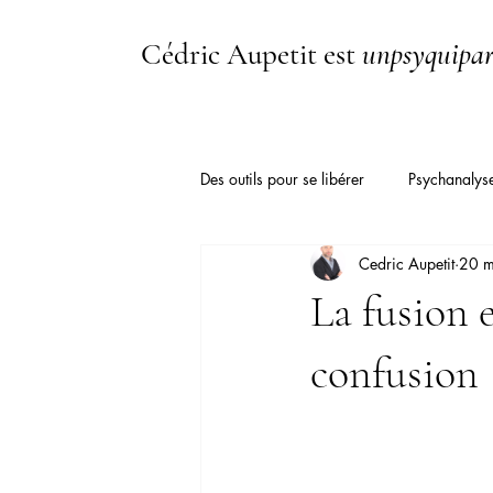
Cédric Aupetit est
unpsyquipar
Des outils pour se libérer
Psychanalys
Cedric Aupetit
20 m
Hym.Media TV
Tradition
La fusion 
Apathie
Psychologie
Psyc
confusion
Hypersensibilité
Dépendance af