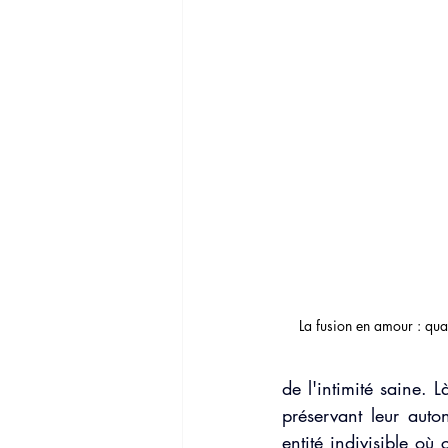
Rupture amoureuse
Phobie soci
Familles dysfonctionnelles
La fusion en amour : qua
de l'intimité saine. 
préservant leur auto
entité indivisible où