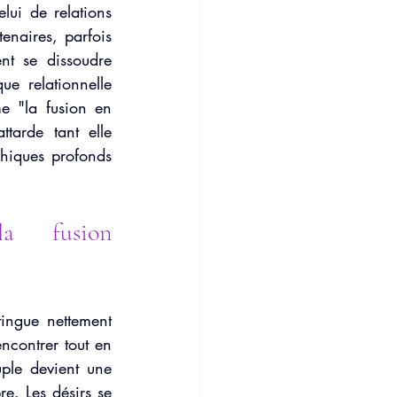
lui de relations 
e mentale
naires, parfois 
nt se dissoudre 
e relationnelle 
e "la fusion en 
tarde tant elle 
hiques profonds 
a fusion 
ingue nettement 
ncontrer tout en 
ple devient une 
e. Les désirs se 