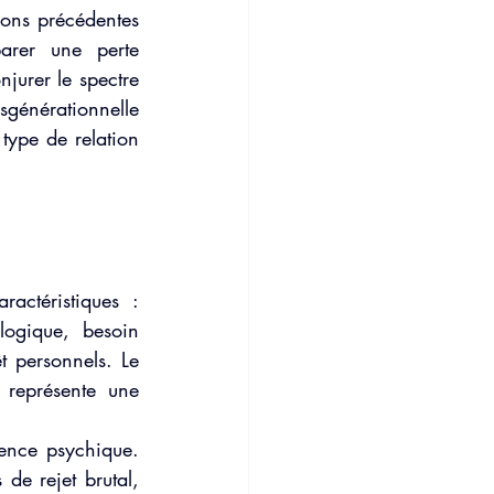
ions précédentes 
arer une perte 
jurer le spectre 
générationnelle 
ype de relation 
ctéristiques : 
logique, besoin 
t personnels. Le 
représente une 
ence psychique. 
de rejet brutal, 