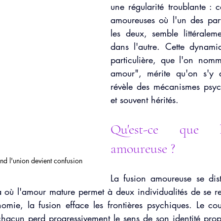
une régularité troublante : ce
ale
Confiance en soi
Troubles alimentaires (TCA)
Fatigu
amoureuses où l'un des parte
les deux, semble littéraleme
dans l'autre. Cette dynamiqu
particulière, que l'on nomm
amour", mérite qu'on s'y at
révèle des mécanismes psyc
et souvent hérités.
Qu'est-ce que l
amoureuse ?
nd l'union devient confusion
La fusion amoureuse se dist
Là où l'amour mature permet à deux individualités de se re
nomie, la fusion efface les frontières psychiques. Le cou
 chacun perd progressivement le sens de son identité propr