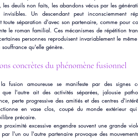
e, les deuils non faits, les abandons vécus par les générat
s invisibles. Un descendant peut inconsciemment rép
t toute séparation d'avec son partenaire, comme pour con
te le roman familial. Ces mécanismes de répétition trans
certaines personnes reproduisent invariablement le même t
a souffrance qu'elle génère.
ions concrètes du phénomène fusionnel
la fusion amoureuse se manifeste par des signes cara
 que l'autre ait des activités séparées, jalousie patho
ce, perte progressive des amitiés et des centres d'intérê
nctionne en vase clos, coupé du monde extérieur qui 
libre précaire.
e proximité excessive engendre souvent une grande viol
i par l'un ou l'autre partenaire provoque des mouvements 