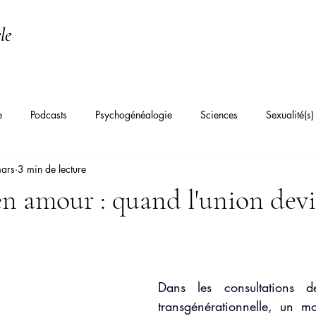
le
e
Podcasts
Psychogénéalogie
Sciences
Sexualité(s)
ars
3 min de lecture
Psychanalyse Transgénérationnelle
Constellations familiales
Th
en amour : quand l'union dev
hiatrie
Angoisse
Dépression
Burn-out / Épuisement
fective
Syndrome de l'imposteur
Troubles du sommeil
Fa
Dans les consultations d
transgénérationnelle, un mot