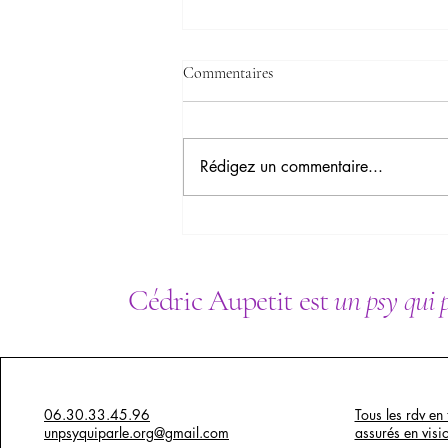
Commentaires
Rédigez un commentaire...
Les enfants thérapeutes de leurs
parents : quand les rôles
s'inversent
Cédric Aupetit est
un psy qui 
06.30.33.45.96
Tous les rdv en 
unpsyquiparle.org@gmail.com
assurés en visi