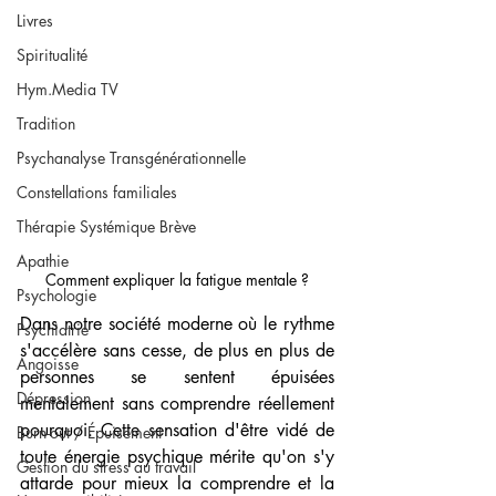
Livres
Spiritualité
Hym.Media TV
Tradition
Psychanalyse Transgénérationnelle
Constellations familiales
Thérapie Systémique Brève
Apathie
Comment expliquer la fatigue mentale ?
Psychologie
Dans notre société moderne où le rythme 
Psychiatrie
s'accélère sans cesse, de plus en plus de 
Angoisse
personnes se sentent épuisées 
Dépression
mentalement sans comprendre réellement 
pourquoi. Cette sensation d'être vidé de 
Burn-out / Épuisement
toute énergie psychique mérite qu'on s'y 
Gestion du stress au travail
attarde pour mieux la comprendre et la 