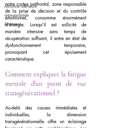
notre cortex préfrontal, zone responsable 
Alchimie intérieure
de la prise de décision et du contrôle 
unpsyquiparle
émotionnel, consomme énormément 
Anatomie
d'énergie. Lorsqu'il est sollicité de 
manière intensive sans temps de 
récupération suffisant, il entre en état de 
dysfonctionnement temporaire, 
provoquant cet épuisement 
caractéristique.
Comment expliquer la fatigue 
mentale d'un point de vue 
transgénérationnel ?
Au-delà des causes immédiates et 
individuelles, la dimension 
transgénérationnelle offre un éclairage 