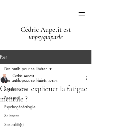
Cédric Aupetit est
unpsyquiparle
Post
Des outils pour se libérer
Cedric Aupetit
Des outils pour se libérer
24 mai 2025
3 min de lecture
Comment expliquer la fatigue
Psychanalyse
mentale ?
Podcasts
Psychogénéalogie
Sciences
Sexualité(s)