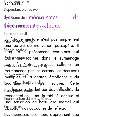
Hypersensibilité
surmonter.
Dépendance affective
Les mécanismes de 
Syndrome de l'imposteur
l'épuisement psychique
Troubles du sommeil
Faire son deuil
La fatigue mentale n'est pas simplement 
Rupture amoureuse
une baisse de motivation passagère. Il 
Phobie sociale
s'agit d'un phénomène complexe qui 
Confiance en soi
puise ses racines dans le surmenage 
cognitif. Notre cerveau, sollicité en 
Troubles alimentaires (TCA)
permanence par les écrans, les décisions 
Fatigue mentale
multiples et la charge émotionnelle du 
Familles dysfonctionnelles
quotidien, finit par saturer. Cette 
surcharge se traduit par des difficultés de 
Transgénérationnel
concentration, une irritabilité accrue et 
Reproduction de nos schémas
une sensation de brouillard mental qui 
Respiration
obscurcit nos capacités de réflexion.
Les neurosciences nous apprennent que 
Hypnose