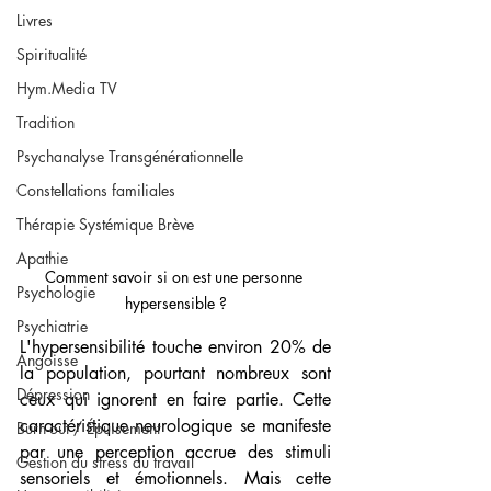
Livres
Spiritualité
Hym.Media TV
Tradition
Psychanalyse Transgénérationnelle
Constellations familiales
Thérapie Systémique Brève
Apathie
Comment savoir si on est une personne 
Psychologie
hypersensible ?
Psychiatrie
L'hypersensibilité touche environ 20% de 
Angoisse
la population, pourtant nombreux sont 
Dépression
ceux qui ignorent en faire partie. Cette 
caractéristique neurologique se manifeste 
Burn-out / Épuisement
par une perception accrue des stimuli 
Gestion du stress au travail
sensoriels et émotionnels. Mais cette 