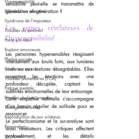
Hypersensibilité
sensibilité peut-elle se transmettre de 
Dépendance affective
génération en génération ?
Syndrome de l'imposteur
Les signes révélateurs de 
Troubles du sommeil
l'hypersensibilité
Faire son deuil
Rupture amoureuse
Les personnes hypersensibles réagissent 
Phobie sociale
intensément aux bruits forts, aux lumières 
Confiance en soi
vives ou aux textures désagréables. Elles 
ressentent les émotions avec une 
Troubles alimentaires (TCA)
profondeur décuplée, captant les 
Fatigue mentale
subtilités émotionnelles de leur entourage. 
Familles dysfonctionnelles
Cette empathie naturelle s'accompagne 
d'un besoin régulier de solitude pour se 
Transgénérationnel
ressourcer.
Reproduction de nos schémas
Le perfectionnisme et la sur-analyse sont 
Respiration
aussi révélateurs. Les critiques affectent 
profondément, et les détails 
Hypnose