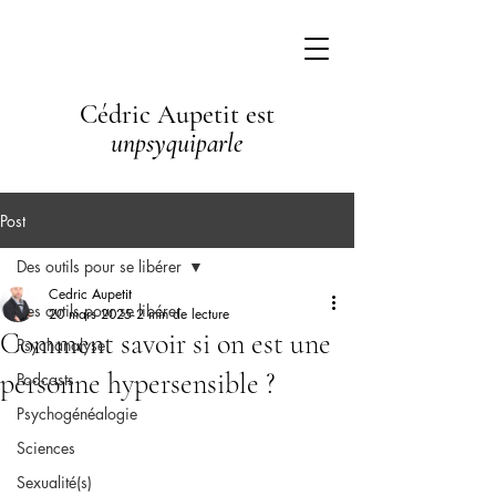
Cédric Aupetit est
unpsyquiparle
Post
Des outils pour se libérer
Cedric Aupetit
Des outils pour se libérer
20 mars 2025
2 min de lecture
Comment savoir si on est une
Psychanalyse
personne hypersensible ?
Podcasts
Psychogénéalogie
Sciences
Sexualité(s)