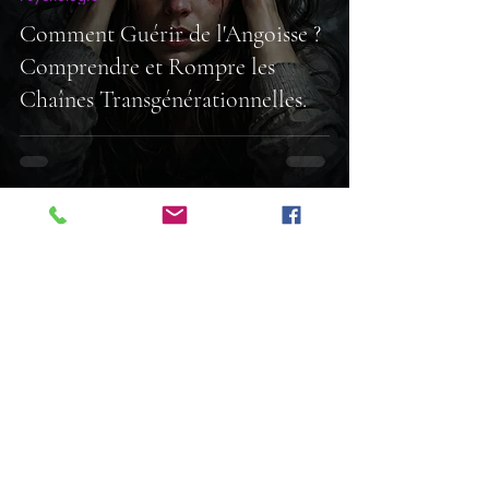
Comment Guérir de l'Angoisse ?
Comprendre et Rompre les
Chaînes Transgénérationnelles.
Cedric Aupetit
3 min de lecture
Psychiatrie
Comment faire pour gérer le
stress ? Les clés d'une approche
globale et transgénérationnelle