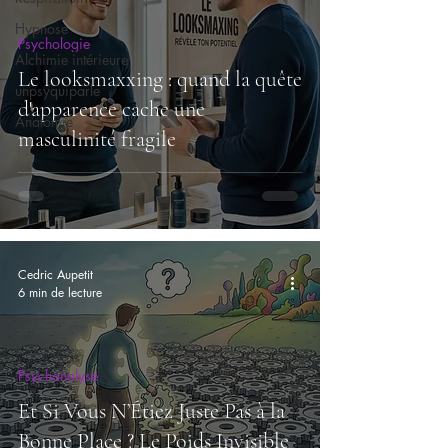
Hypnose
Psychologie
Alchimie intérieure
Le looksmaxxing : quand la quête
unpsyquiparle
d'apparence cache une
Anatomie
masculinité fragile
Cedric Aupetit
6 min de lecture
Psychanalyse
Et Si Vous N’Étiez Juste Pas à la
Bonne Place ? Le Poids Invisible