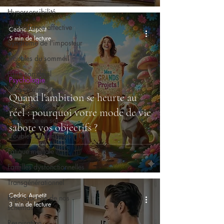
Hypersensibilité
Dépendance affective
Cedric Aupetit
5 min de lecture
Syndrome de l'imposteur
Troubles du sommeil
Faire son deuil
Psychologie
Rupture amoureuse
Quand l'ambition se heurte au
Phobie sociale
réel : pourquoi votre mode de vie
Confiance en soi
sabote vos objectifs ?
Troubles alimentaires (TCA)
Fatigue mentale
Familles dysfonctionnelles
Transgénérationnel
Cedric Aupetit
Reproduction de nos
3 min de lecture
schémas
Respiration