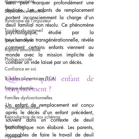
Hypersensibilité
sœur peut marquer profondément une 
destinée. Les enfants de remplacement 
Dépendance affective
portent inconsciemment la charge d'un 
Syndrome de l'imposteur
deuil familial non résolu. Ce phénomène 
Troubles du sommeil
psychologique, étudié par la 
psychanalyse transgénérationnelle, révèle 
Faire son deuil
comment certains enfants viennent au 
Rupture amoureuse
monde avec la mission implicite de 
Phobie sociale
combler un vide laissé par un décès.
Confiance en soi
Qu'est-ce qu'un enfant de 
Troubles alimentaires (TCA)
remplacement ?
Fatigue mentale
Familles dysfonctionnelles
Un enfant de remplacement est conçu 
Transgénérationnel
après le décès d'un enfant précédent, 
Reproduction de nos schémas
souvent dans un contexte de deuil 
Respiration
pathologique non élaboré. Les parents, 
incapables de faire le travail de deuil 
Hypnose