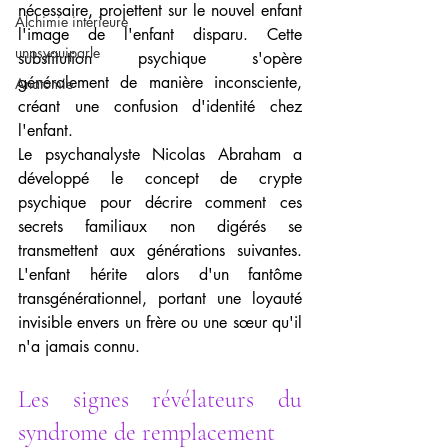
nécessaire, projettent sur le nouvel enfant 
Alchimie intérieure
l'image de l'enfant disparu. Cette 
unpsyquiparle
substitution psychique s'opère 
généralement de manière inconsciente, 
Anatomie
créant une confusion d'identité chez 
l'enfant.
Le psychanalyste Nicolas Abraham a 
développé le concept de crypte 
psychique pour décrire comment ces 
secrets familiaux non digérés se 
transmettent aux générations suivantes. 
L'enfant hérite alors d'un fantôme 
transgénérationnel, portant une loyauté 
invisible envers un frère ou une sœur qu'il 
n'a jamais connu.
Les signes révélateurs du 
syndrome de remplacement