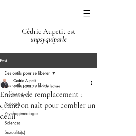
Cédric Aupetit est
unpsyquiparle
Post
Des outils pour se libérer
Cedric Aupetit
Des outils pour se libérer
3 déc. 2025
3 min de lecture
Enfants de remplacement :
Psychanalyse
quand on naît pour combler un
Podcasts
Psychogénéalogie
deuil
Sciences
Sexualité(s)