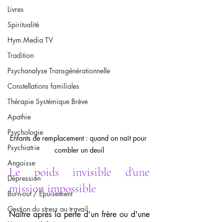
Livres
Spiritualité
Hym.Media TV
Tradition
Psychanalyse Transgénérationnelle
Constellations familiales
Thérapie Systémique Brève
Apathie
Psychologie
Enfants de remplacement : quand on naît pour 
Psychiatrie
combler un deuil
Angoisse
Le poids invisible d'une 
Dépression
mission impossible
Burn-out / Épuisement
Gestion du stress au travail
Naître après la perte d'un frère ou d'une 