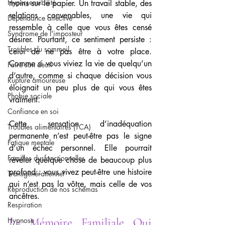
Hypersensibilité
moins sur le papier. Un travail stable, des 
relations convenables, une vie qui 
Dépendance affective
ressemble à celle que vous êtes censé 
Syndrome de l'imposteur
désirer. Pourtant, ce sentiment persiste : 
Troubles du sommeil
celui de ne pas être à votre place. 
Comme si vous viviez la vie de quelqu’un 
Faire son deuil
d’autre, comme si chaque décision vous 
Rupture amoureuse
éloignait un peu plus de qui vous êtes 
Phobie sociale
vraiment.
Confiance en soi
Cette sensation d’inadéquation 
Troubles alimentaires (TCA)
permanente n’est peut-être pas le signe 
Fatigue mentale
d’un échec personnel. Elle pourrait 
Familles dysfonctionnelles
révéler quelque chose de beaucoup plus 
profond : vous vivez peut-être une histoire 
Transgénérationnel
qui n’est pas la vôtre, mais celle de vos 
Reproduction de nos schémas
ancêtres.
Respiration
Hypnose
La Mémoire Familiale Qui 