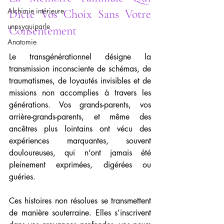
Alchimie intérieure
Dicte Vos Choix Sans Votre 
unpsyquiparle
Consentement
Anatomie
Le transgénérationnel désigne la 
transmission inconsciente de schémas, de 
traumatismes, de loyautés invisibles et de 
missions non accomplies à travers les 
générations. Vos grands-parents, vos 
arrière-grands-parents, et même des 
ancêtres plus lointains ont vécu des 
expériences marquantes, souvent 
douloureuses, qui n’ont jamais été 
pleinement exprimées, digérées ou 
guéries.
Ces histoires non résolues se transmettent 
de manière souterraine. Elles s’inscrivent 