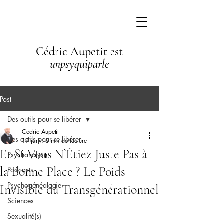
Cédric Aupetit est
unpsyquiparle
Post
Des outils pour se libérer
Cedric Aupetit
Des outils pour se libérer
19 janv.
6 min de lecture
Et Si Vous N’Étiez Juste Pas à
Psychanalyse
la Bonne Place ? Le Poids
Podcasts
Psychogénéalogie
Invisible du Transgénérationnel
Sciences
Sexualité(s)