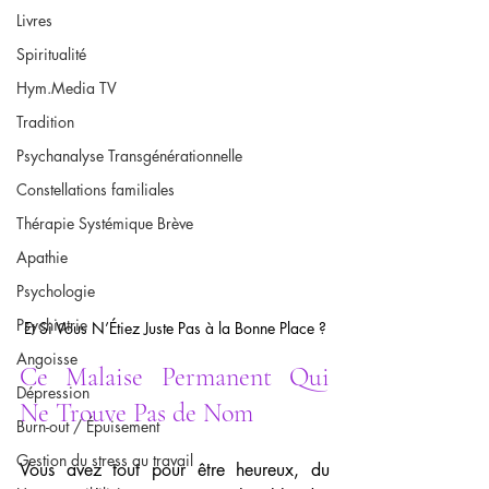
Livres
Spiritualité
Hym.Media TV
Tradition
Psychanalyse Transgénérationnelle
Constellations familiales
Thérapie Systémique Brève
Apathie
Psychologie
Psychiatrie
Et Si Vous N’Étiez Juste Pas à la Bonne Place ?
Angoisse
Ce Malaise Permanent Qui 
Dépression
Ne Trouve Pas de Nom
Burn-out / Épuisement
Gestion du stress au travail
Vous avez tout pour être heureux, du 