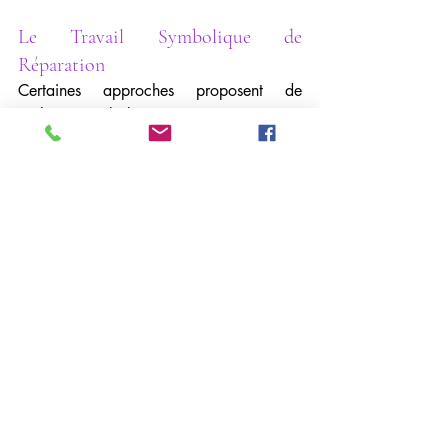
Le Travail Symbolique de 
Réparation
Certaines approches proposent de 
réaliser symboliquement ce que vos 
ancêtres n’ont pas pu accomplir : écrire 
la lettre qu’ils n’ont jamais envoyée, dire 
les mots qu’ils n’ont jamais prononcés, 
pleurer les deuils qu’ils n’ont jamais faits. 
Ce travail symbolique permet de clore les 
histoires inachevées.
La Réécriture de Votre Récit 
Personnel
Une fois les mémoires familiales 
identifiées, vous pouvez consciemment 
choisir votre propre histoire. Vous n’êtes 