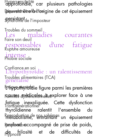
Hypersensibilité
approfondie, car plusieurs pathologies 
Dépendance affective
peuvent être à l'origine de cet épuisement 
persistant.
Syndrome de l'imposteur
Troubles du sommeil
Les maladies courantes 
Faire son deuil
responsables d'une fatigue 
Rupture amoureuse
intense
Phobie sociale
Confiance en soi
L'hypothyroïdie : un ralentissement 
Troubles alimentaires (TCA)
généralisé
Fatigue mentale
L'hypothyroïdie figure parmi les premières 
causes médicales à explorer face à une 
Familles dysfonctionnelles
fatigue inexpliquée. Cette dysfonction 
Transgénérationnel
thyroïdienne ralentit l'ensemble du 
Reproduction de nos schémas
métabolisme, entraînant un épuisement 
profond accompagné de prise de poids, 
Respiration
de frilosité et de difficultés de 
Hypnose