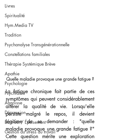
Livres
Spiritualité
Hym.Media TV
Tradition
Psychanalyse Transgénérationnelle
Constellations familiales
Thérapie Systémique Brève
Apathie
Quelle maladie provoque une grande fatigue ?
Psychologie
La fatigue chronique fait partie de ces 
Psychiatrie
symptômes qui peuvent considérablement 
Angoisse
altérer la qualité de vie. Lorsqu'elle 
Dépression
persiste malgré le repos, il devient 
légitime de se demander : "quelle 
Burn-out / Épuisement
maladie provoque une grande fatigue ?" 
Gestion du stress au travail
Cette question mérite une exploration 