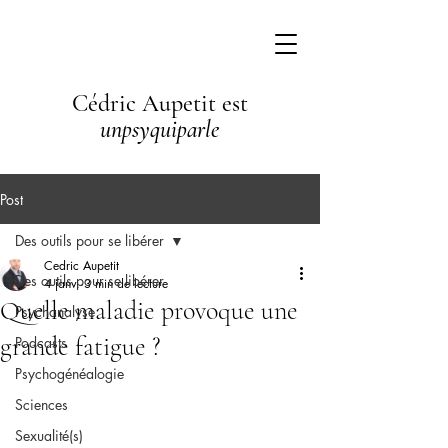
Cédric Aupetit est
unpsyquiparle
Post
Des outils pour se libérer
Cedric Aupetit
Des outils pour se libérer
4 janv.
3 min de lecture
Quelle maladie provoque une
Psychanalyse
grande fatigue ?
Podcasts
Psychogénéalogie
Sciences
Sexualité(s)