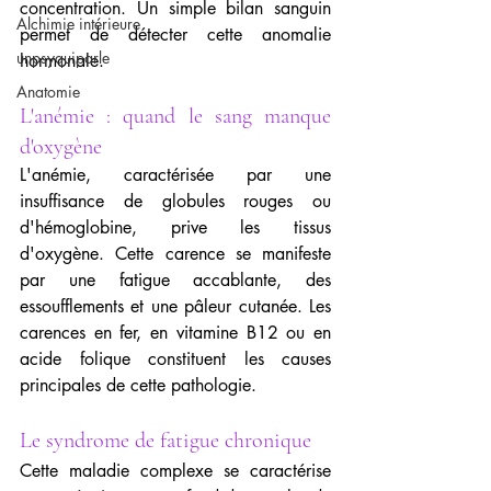
concentration. Un simple bilan sanguin 
Alchimie intérieure
permet de détecter cette anomalie 
unpsyquiparle
hormonale.
Anatomie
L'anémie : quand le sang manque 
d'oxygène
L'anémie, caractérisée par une 
insuffisance de globules rouges ou 
d'hémoglobine, prive les tissus 
d'oxygène. Cette carence se manifeste 
par une fatigue accablante, des 
essoufflements et une pâleur cutanée. Les 
carences en fer, en vitamine B12 ou en 
acide folique constituent les causes 
principales de cette pathologie.
Le syndrome de fatigue chronique
Cette maladie complexe se caractérise 