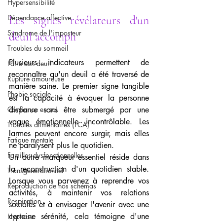
Hypersensibilité
Dépendance affective
Les signes révélateurs d'un 
Syndrome de l'imposteur
deuil accompli
Troubles du sommeil
Plusieurs indicateurs permettent de 
Faire son deuil
reconnaître qu'un deuil a été traversé de 
Rupture amoureuse
manière saine. Le premier signe tangible 
Phobie sociale
est la capacité à évoquer la personne 
Confiance en soi
disparue sans être submergé par une 
vague émotionnelle incontrôlable. Les 
Troubles alimentaires (TCA)
larmes peuvent encore surgir, mais elles 
Fatigue mentale
ne paralysent plus le quotidien.
Familles dysfonctionnelles
Un autre marqueur essentiel réside dans 
la reconstruction d'un quotidien stable. 
Transgénérationnel
Lorsque vous parvenez à reprendre vos 
Reproduction de nos schémas
activités, à maintenir vos relations 
Respiration
sociales et à envisager l'avenir avec une 
certaine sérénité, cela témoigne d'une 
Hypnose