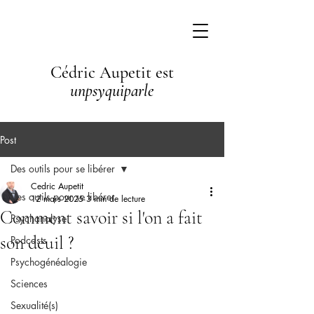
Cédric Aupetit est
unpsyquiparle
Post
Des outils pour se libérer
Cedric Aupetit
Des outils pour se libérer
12 mars 2025
3 min de lecture
Comment savoir si l'on a fait
Psychanalyse
son deuil ?
Podcasts
Psychogénéalogie
Sciences
Sexualité(s)