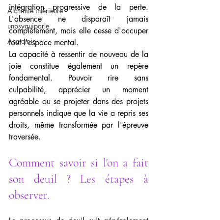
intégration progressive de la perte. 
Alchimie intérieure
L'absence ne disparaît jamais 
unpsyquiparle
complètement, mais elle cesse d'occuper 
Anatomie
tout l'espace mental.
La capacité à ressentir de nouveau de la 
joie constitue également un repère 
fondamental. Pouvoir rire sans 
culpabilité, apprécier un moment 
agréable ou se projeter dans des projets 
personnels indique que la vie a repris ses 
droits, même transformée par l'épreuve 
traversée.
Comment savoir si l'on a fait 
son deuil ? Les étapes à 
observer.