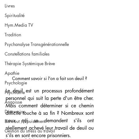
Livres
Spiritualité
Hym.Media TV
Tradition
Psychanalyse Transgénérationnelle
Constellations familiales
Thérapie Systémique Brève
Apathie
Comment savoir si l'on a fait son deuil ?
Psychologie
Le deuil est un processus profondément 
Psychiatrie
personnel qui suit la perte d'un être cher. 
Angoisse
Mais comment déterminer si ce chemin 
Dépression
difficile touche à sa fin ? Nombreux sont 
ceux qui se demandent s'ils ont 
Burn-out / Épuisement
réellement achevé leur travail de deuil ou 
Gestion du stress au travail
s'ils en sont encore prisonniers.