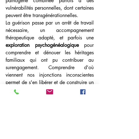
pathogène combinée parfois à des 
vulnérabilités personnelles, dont certaines 
peuvent être transgénérationnelles.
La guérison passe par un arrêt de travail 
nécessaire, un accompagnement 
thérapeutique adapté, et parfois une 
exploration psychogénéalogique
 pour 
comprendre et dénouer les héritages 
familiaux qui ont pu contribuer au 
surengagement. Comprendre d'où 
viennent nos injonctions inconscientes 
permet de s'en libérer et de construire un 
rapport plus sain au travail et à soi-
même.
Le burn-out, aussi douloureux soit-il, peut 
devenir une opportunité de transformation 
profonde, une invitation à se réapproprier 
sa vie et à rompre avec des patterns 
familiaux délétères transmis de 