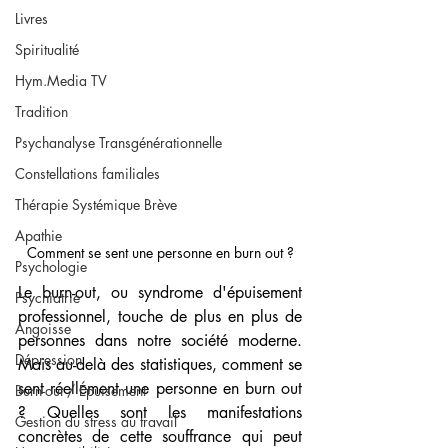
Livres
Spiritualité
Hym.Media TV
Tradition
Psychanalyse Transgénérationnelle
Constellations familiales
Thérapie Systémique Brève
Apathie
Comment se sent une personne en burn out ?
Psychologie
Le burn-out, ou syndrome d'épuisement 
Psychiatrie
professionnel, touche de plus en plus de 
Angoisse
personnes dans notre société moderne. 
Dépression
Mais au-delà des statistiques, comment se 
sent réellement une personne en burn out 
Burn-out / Épuisement
? Quelles sont les manifestations 
Gestion du stress au travail
concrètes de cette souffrance qui peut 