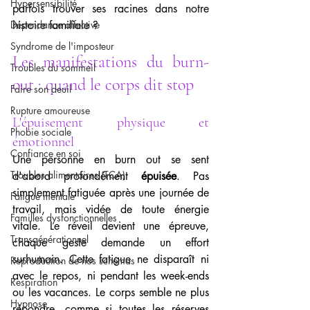
Hypersensibilité
parfois trouver ses racines dans notre 
Dépendance affective
histoire familiale ?
Syndrome de l'imposteur
Les manifestations du burn-
Troubles du sommeil
out : quand le corps dit stop
Faire son deuil
Rupture amoureuse
L'épuisement physique et 
Phobie sociale
émotionnel
Confiance en soi
Une personne en burn out se sent 
Troubles alimentaires (TCA)
d'abord profondément 
épuisée
. Pas 
simplement fatiguée après une journée de 
Fatigue mentale
travail, mais vidée de toute énergie 
Familles dysfonctionnelles
vitale. Le réveil devient une épreuve, 
Transgénérationnel
chaque geste demande un effort 
surhumain. Cette fatigue ne disparaît ni 
Reproduction de nos schémas
avec le repos, ni pendant les week-ends 
Respiration
ou les vacances. Le corps semble ne plus 
Hypnose
répondre, comme si toutes les réserves 