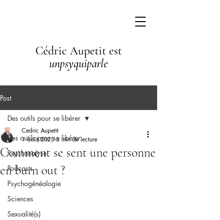
Cédric Aupetit est
unpsyquiparle
Post
Des outils pour se libérer
Cedric Aupetit
Des outils pour se libérer
1 août 2025
3 min de lecture
Comment se sent une personne
Psychanalyse
en burn out ?
Podcasts
Psychogénéalogie
Sciences
Sexualité(s)