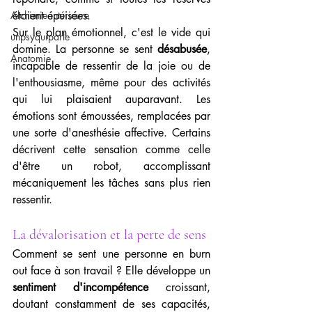
Alchimie intérieure
étaient épuisées.
Sur le plan émotionnel, c'est le vide qui 
unpsyquiparle
domine. La personne se sent 
désabusée
, 
Anatomie
incapable de ressentir de la joie ou de 
l'enthousiasme, même pour des activités 
qui lui plaisaient auparavant. Les 
émotions sont émoussées, remplacées par 
une sorte d'anesthésie affective. Certains 
décrivent cette sensation comme celle 
d'être un robot, accomplissant 
mécaniquement les tâches sans plus rien 
ressentir.
La dévalorisation et la perte de sens
Comment se sent une personne en burn 
out face à son travail ? Elle développe un 
sentiment d'incompétence
 croissant, 
doutant constamment de ses capacités, 